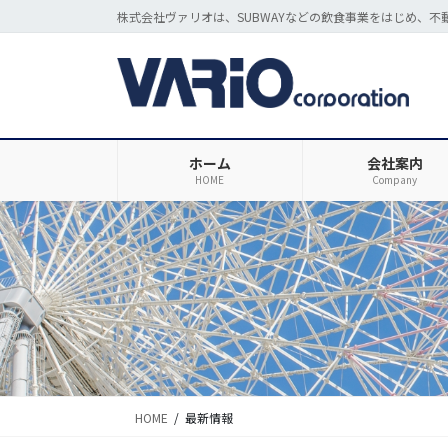
コ
ナ
株式会社ヴァリオは、SUBWAYなどの飲食事業をはじめ、
ン
ビ
テ
ゲ
ン
ー
ツ
シ
に
ョ
移
ン
ホーム
会社案内
動
に
HOME
Company
移
動
HOME
最新情報